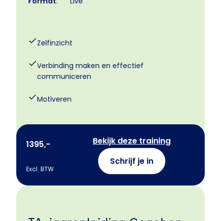
Format
:
Live
Zelfinzicht
Verbinding maken en effectief
communiceren
Motiveren
Bekijk deze training
1395,-
Schrijf je in
Excl. BTW