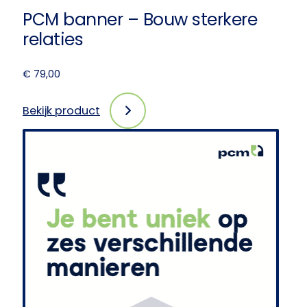
PCM banner – Bouw sterkere
relaties
€
79,00
Bekijk product
:
PCM
banner
–
Bouw
sterkere
relaties