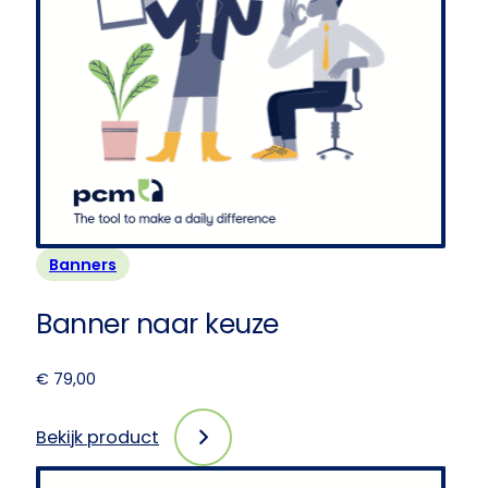
Banners
Banner naar keuze
€
79,00
Bekijk product
:
Banner