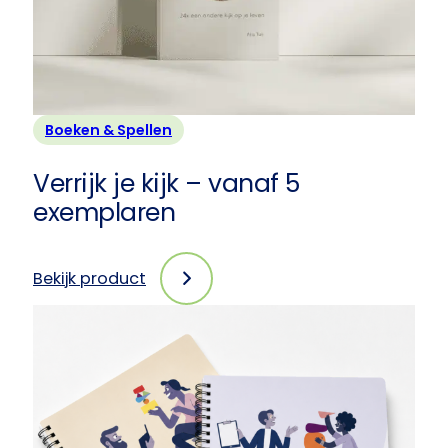
1
exemplaar
Boeken & Spellen
Verrijk je kijk – vanaf 5
exemplaren
Bekijk product
:
Verrijk
je
kijk
–
vanaf
5