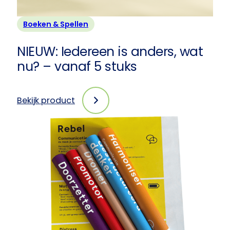
Boeken & Spellen
NIEUW: Iedereen is anders, wat
nu? – vanaf 5 stuks
Bekijk product
:
NIEUW:
Iedereen
is
anders,
wat
nu?
–
vanaf
5