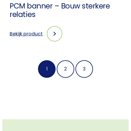
PCM banner – Bouw sterkere
relaties
Bekijk product
:
PCM
banner
–
Bouw
1
2
3
sterkere
relaties