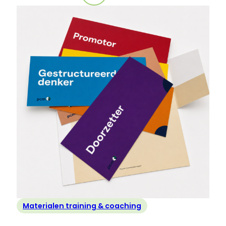
Nieuw!
PCM
Leiderschapsmanual
+
werkboek
Materialen training & coaching