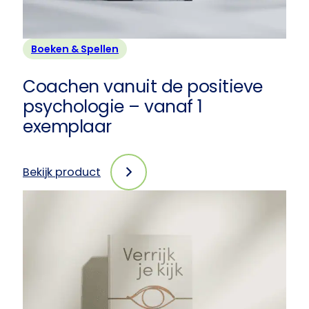
Boeken & Spellen
Coachen vanuit de positieve
psychologie – vanaf 1
exemplaar
Bekijk product
:
Coachen
vanuit
de
positieve
psychologie
–
vanaf