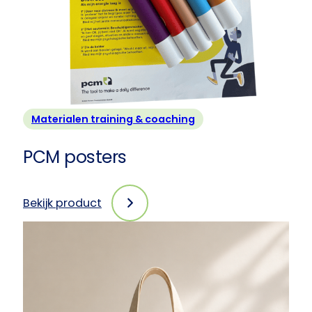
stuks
Materialen training & coaching
PCM posters
Bekijk product
:
PCM
posters