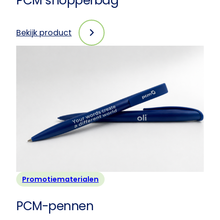
PCM shopperbag
Bekijk product
:
PCM
shopperbag
Promotiematerialen
PCM-pennen