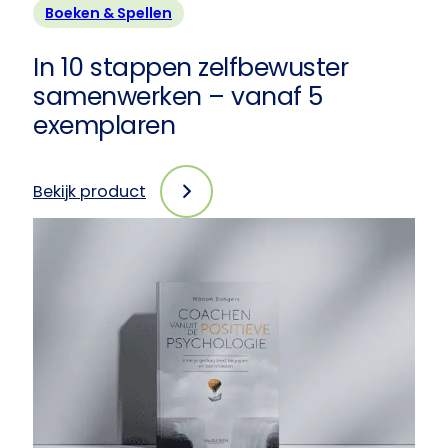
Boeken & Spellen
In 10 stappen zelfbewuster
samenwerken – vanaf 5
exemplaren
Bekijk product
:
In
10
stappen
zelfbewuster
samenwerken
–
vanaf
5
exemplaren