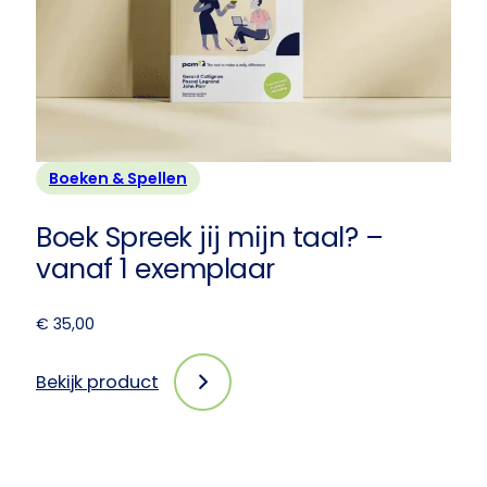
1
exemplaar
Boeken & Spellen
Boek Spreek jij mijn taal? –
vanaf 1 exemplaar
€
35,00
Bekijk product
:
Boek
Spreek
jij