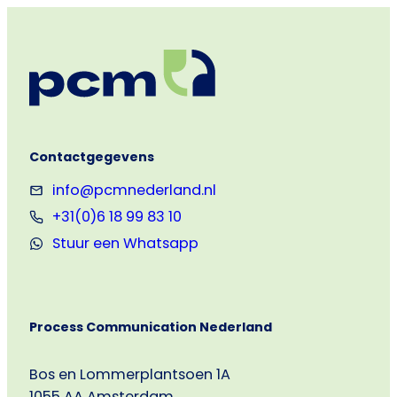
mijn
taal?
–
vanaf
1
exemplaar
Contactgegevens
info@pcmnederland.nl
+31(0)6 18 99 83 10
Stuur een Whatsapp
Process Communication Nederland
Bos en Lommerplantsoen 1A
1055 AA Amsterdam