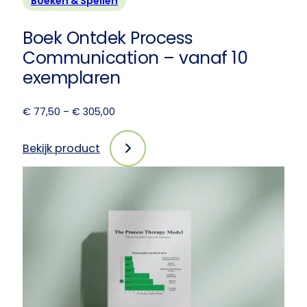
Boeken & Spellen
Boek Ontdek Process
Communication – vanaf 10
exemplaren
Prijsklasse:
€
77,50
–
€
305,00
€ 77,50
tot
Bekijk product
:
€ 305,00
Boek
Ontdek
Process
Communication
–
vanaf
10
exemplaren