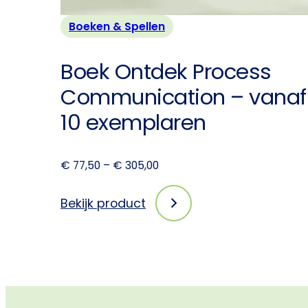
Boeken & Spellen
Boek Ontdek Process
Communication – vanaf
10 exemplaren
Prijsklasse:
€
77,50
–
€
305,00
€ 77,50
tot
Bekijk product
:
€ 305,00
Boek
Ontdek
Process
Communication
–