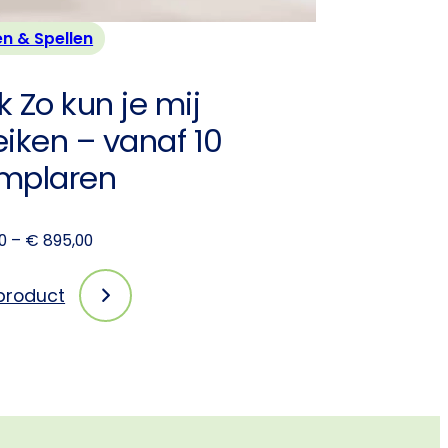
n & Spellen
 Zo kun je mij
eiken – vanaf 10
mplaren
Prijsklasse:
0
–
€
895,00
€ 200,00
tot
 product
:
€ 895,00
Boek
Zo
kun
je
mij