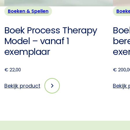
Boeken & Spellen
Boeke
Boek Process Therapy
Boek
Model – vanaf 1
ber
exemplaar
exe
€
22,00
€
200,0
Bekijk product
Bekijk
:
Boek
Process
Therapy
Model
–