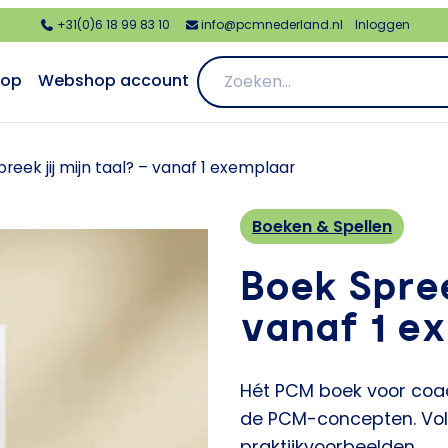
+31(0)6 18 99 83 10
info@pcmnederland.nl
Inloggen
op
Webshop account
reek jij mijn taal? – vanaf 1 exemplaar
Boeken & Spellen
Boek Spree
vanaf 1 e
Hét PCM boek voor coa
de PCM-concepten. Vol 
praktijkvoorbeelden.​