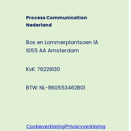
bereiken
–
Process Communication
vanaf
Nederland
10
exemplaren
Bos en Lommerplantsoen 1A
1055 AA Amsterdam
KvK: 76229130
BTW: NL-860553462B01
Cookieverklaring
|
Privacyverklaring