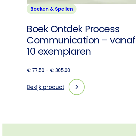
Boeken & Spellen
Boek Ontdek Process
Communication – vanaf
10 exemplaren
Prijsklasse:
€
77,50
–
€
305,00
€ 77,50
tot
Bekijk product
:
€ 305,00
Boek
Ontdek
Process
Communication
–