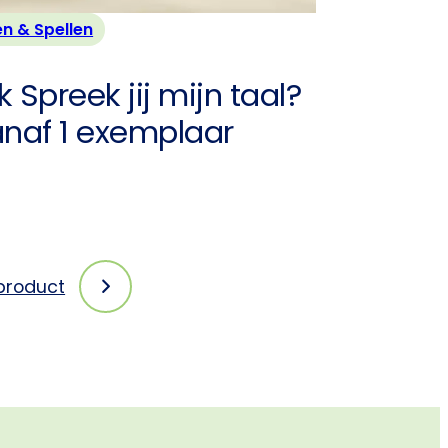
n & Spellen
 Spreek jij mijn taal?
anaf 1 exemplaar
 product
:
Boek
Spreek
jij
mijn
taal?