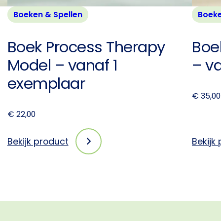
Boeken & Spellen
Boeke
Boek Process Therapy
Boek
Model – vanaf 1
– v
exemplaar
€
35,00
€
22,00
Bekijk product
Bekijk
:
Boek
Process
Therapy
Model
–