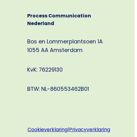
–
vanaf
Process Communication
1
Nederland
exemplaar
Bos en Lommerplantsoen 1A
1055 AA Amsterdam
KvK: 76229130
BTW: NL-860553462B01
Cookieverklaring
|
Privacyverklaring