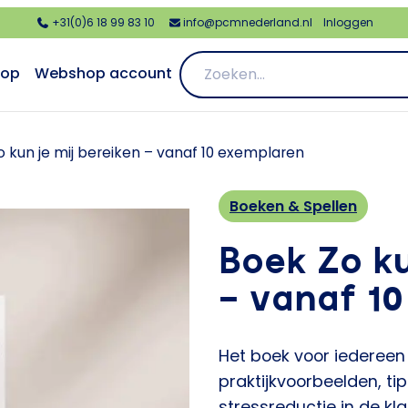
+31(0)6 18 99 83 10
info@pcmnederland.nl
Inloggen
op
Webshop account
o kun je mij bereiken – vanaf 10 exemplaren
Boeken & Spellen
Boek Zo ku
– vanaf 1
Het boek voor iedereen
praktijkvoorbeelden, ti
stressreductie in de kla