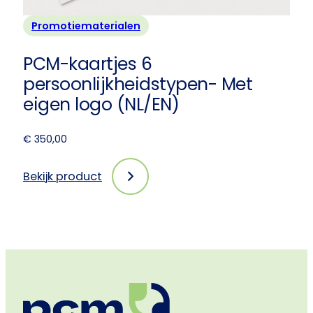
Promotiematerialen
PCM-kaartjes 6
persoonlijkheidstypen- Met
eigen logo (NL/EN)
€
350,00
Bekijk product
:
PCM-
kaartjes
6
persoonlijkheidstypen -
Met
eigen
logo