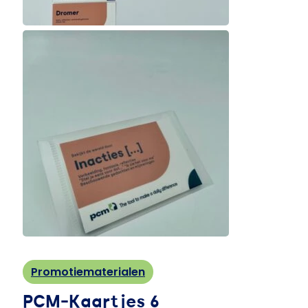
Promotiematerialen
PCM-Kaartjes 6