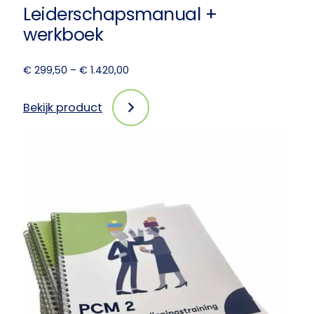
Leiderschapsmanual +
werkboek
Prijsklasse:
€
299,50
–
€
1.420,00
€ 299,50
tot
Bekijk product
:
€ 1.420,00
Nieuw!
PCM
Leiderschapsmanual
+
werkboek