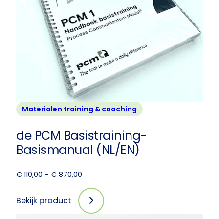
Materialen training & coaching
de PCM Basistraining-
Basismanual (NL/EN)
Prijsklasse:
€
110,00
–
€
870,00
€ 110,00
tot
Bekijk product
:
€ 870,00
de