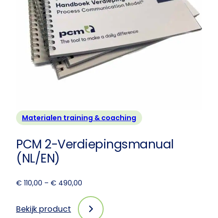
Materialen training & coaching
PCM 2-Verdiepingsmanual
(NL/EN)
Prijsklasse:
€
110,00
–
€
490,00
€ 110,00
tot
Bekijk product
:
€ 490,00