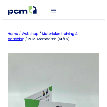
Home
/
Webshop
/
Materialen training &
coaching
/ PCM-Memocard (NL/EN)