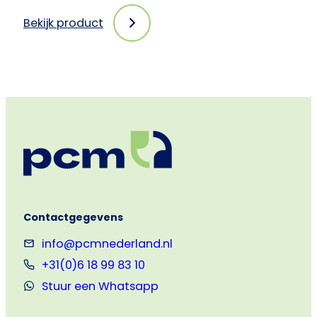
Bekijk product
:
PCM-
kaartjes
6
persoonlijkheidstypen -
Met
eigen
logo
(NL/EN)
Contactgegevens
info@pcmnederland.nl
+31(0)6 18 99 83 10
Stuur een Whatsapp