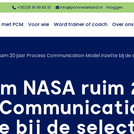
+31(0)6 18 99 83 10
info@pcmnederland.nl
Inloggen
n met PCM
Voor wie
Word trainer of coach
Over ons
m 20 jaar Process Communication Model inzette bij de s
m NASA ruim 2
 Communicati
e bij de selec