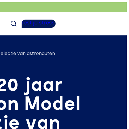
Test je stress
electie van astronauten
0 jaar
on Model
tie van