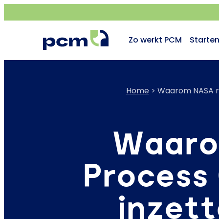
Zo werkt PCM
Starte
Home
>
Waarom NASA rui
Waaro
Process
inzett