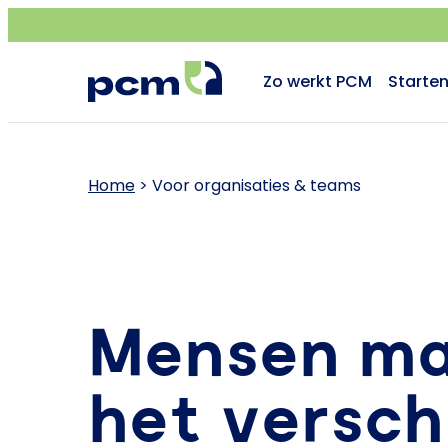
Zo werkt PCM
Starte
Home
>
Voor organisaties & teams
Mensen m
het verschi