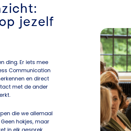
zicht:
op jezelf
n ding. Er iets mee
ocess Communication
herkennen en direct
ontact met de ander
rkt.
ypen die we allemaal
. Geen hokjes, maar
et in elk gesprek.