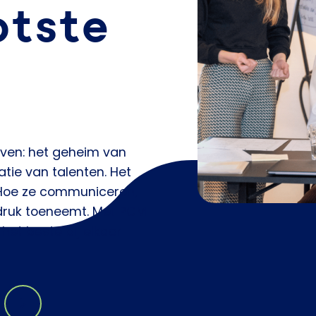
otste
oven: het geheim van
atie van talenten. Het
 Hoe ze communiceren,
druk toeneemt. Met PCM
het beste bij elkaar