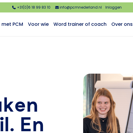
+31(0)6 18 99 83 10
info@pcmnederland.nl
Inloggen
n met PCM
Voor wie
Word trainer of coach
Over ons
aken
l. En