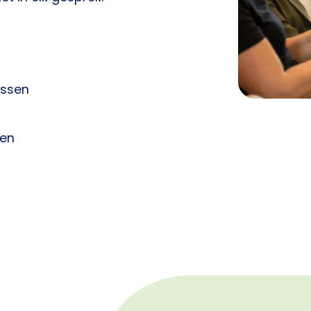
assen
men