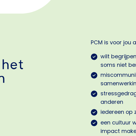
PCM is voor jou al
wilt begrijp
 het
soms niet be
miscommunica
n
samenwerki
stressgedrag 
anderen
iedereen op z
een cultuur 
impact mak