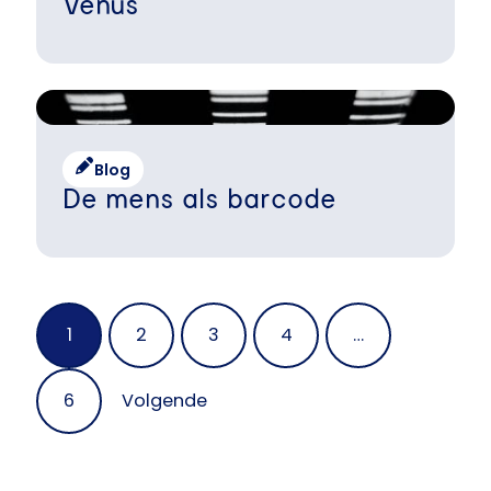
Venus
Blog
De mens als barcode
Posts
1
2
3
4
…
navigation
6
Volgende