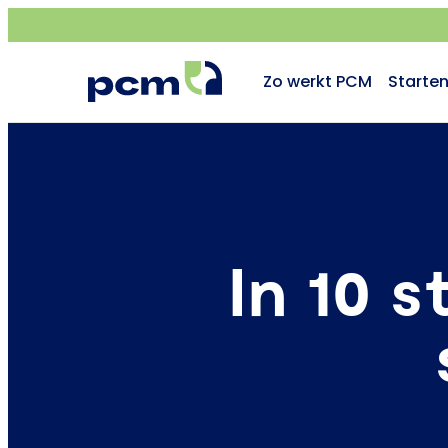
Zo werkt PCM
Starte
In 10 