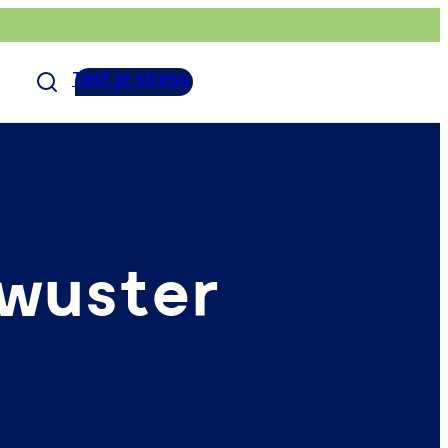
Test je stress
ewuster
n