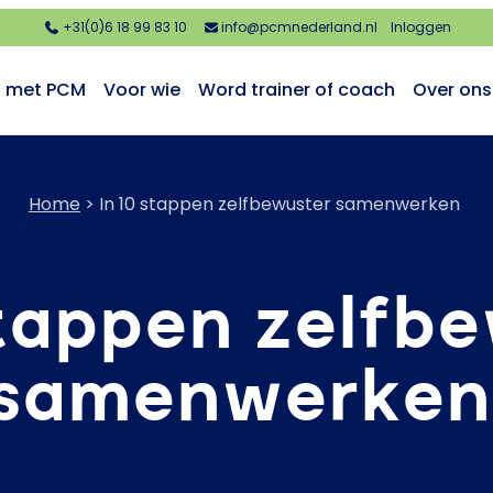
+31(0)6 18 99 83 10
info@pcmnederland.nl
Inloggen
n met PCM
Voor wie
Word trainer of coach
Over ons
Home
>
In 10 stappen zelfbewuster samenwerken
stappen zelfb
samenwerke