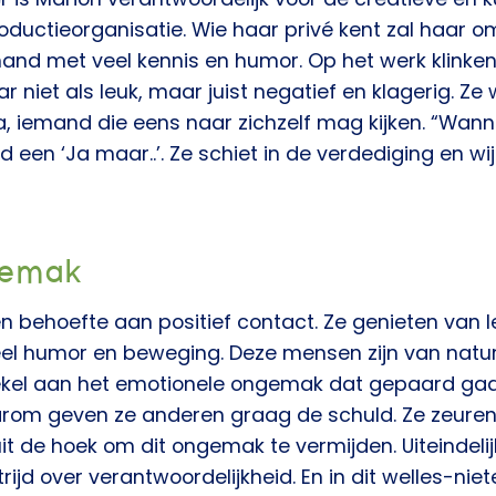
oductieorganisatie. Wie haar privé kent zal haar o
emand met veel kennis en humor. Op het werk klinken
r niet als leuk, maar juist negatief en klagerig. Ze
ga, iemand die eens naar zichzelf mag kijken. “Wa
tijd een ‘Ja maar..’. Ze schiet in de verdediging en w
gemak
 behoefte aan positief contact. Ze genieten van 
veel humor en beweging. Deze mensen zijn van natu
ekel aan het emotionele ongemak dat gepaard ga
arom geven ze anderen graag de schuld. Ze zeure
 de hoek om dit ongemak te vermijden. Uiteindelijk
ijd over verantwoordelijkheid. En in dit welles-niet