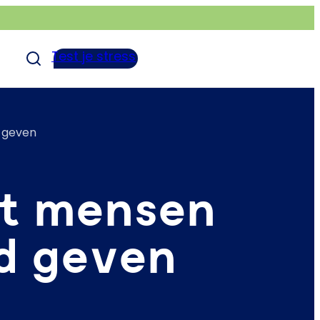
Test je stress
 geven
et mensen
ld geven