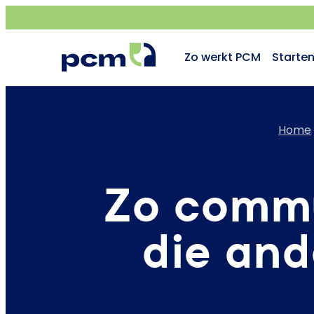
Zo werkt PCM
Starte
Home
Zo commu
die and