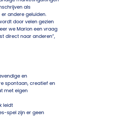
mschrijven als
 er andere geluiden.
 wordt door velen gezien
nneer we Marion een vraag
ijst direct naar anderen”,
levendige en
re spontaan, creatief en
at met eigen
n
 leidt
es-spel zijn er geen