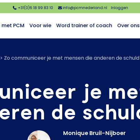
+31(0)6 18 99 83 10
info@pcmnederland.nl
Inloggen
n met PCM
Voor wie
Word trainer of coach
Over ons
>
Zo communiceer je met mensen die anderen de schuld
niceer je m
eren de schu
Monique Bruil-Nijboer