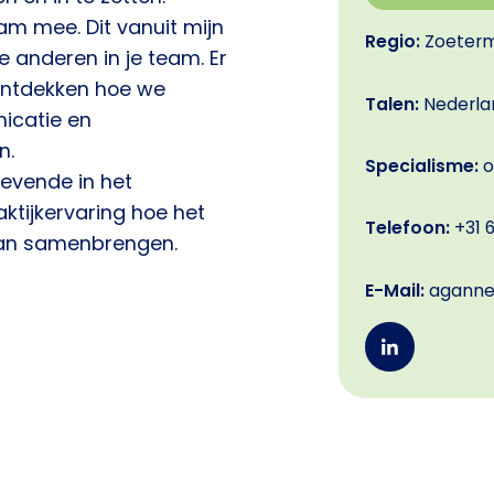
eam mee. Dit vanuit mijn
Regio:
Zoeter
 anderen in je team. Er
 ontdekken hoe we
Talen:
Nederla
nicatie en
n.
Specialisme:
o
gevende in het
aktijkervaring hoe het
Telefoon:
+31 
an samenbrengen.
E-Mail:
agannek