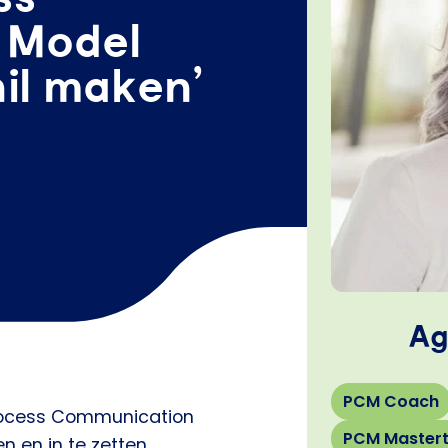
 Model
hil maken’
Ag
PCM Coach
 Process Communication
PCM Mastert
n en in te zetten.