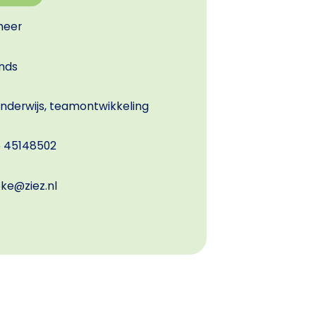
meer
nds
nderwijs, teamontwikkeling
6 45148502
e@ziez.nl