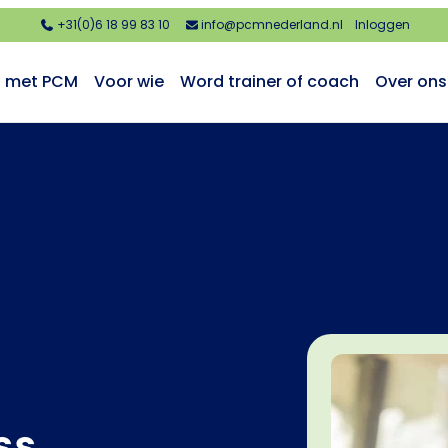
+31(0)6 18 99 83 10
info@pcmnederland.nl
Inloggen
n met PCM
Voor wie
Word trainer of coach
Over ons
ss