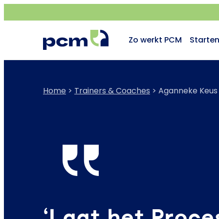
Zo werkt PCM
Starte
Home
>
Trainers & Coaches
>
Aganneke Keus
‘Laat het Proce