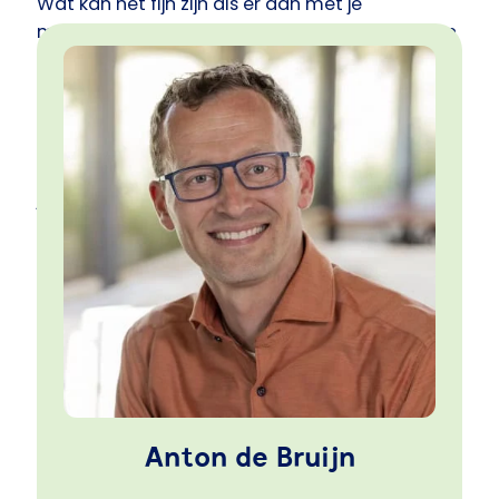
Wat kan het fijn zijn als er dan met je
meegedacht wordt. En er iemand is die vragen
stelt om het antwoord te vinden op een bij jou
passende manier.
De waarde van gesprekken zijn erin gelegen
dat ze helpend zijn om weer verder te gaan.
Om dan uiteindelijk weer daar te komen waar
je prachtig uitzicht hebt op datgene wat je
bereikte en te zoeken wat je verder wilt
bereiken.
Anton de Bruijn