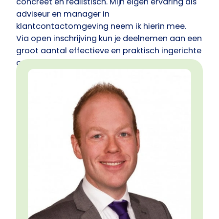
concreet en realistisch. Mijn eigen ervaring als
adviseur en manager in
klantcontactomgeving neem ik hierin mee.
Via open inschrijving kun je deelnemen aan een
groot aantal effectieve en praktisch ingerichte
opleidingen en trainingen. Naast open
inschrijving ben ik ervaren in het verzorgen van
maatwerk In Company trajecten, zowel op het
gebied van leiderschap, klantcontact en
teamontwikkeling.
Uitgangspunt voor mij zijn jouw kwaliteiten
waarop ik graag samen met je verder bouw.
Door te leren van en met elkaar in een voor jou
vertrouwde omgeving.