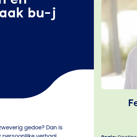
aak bu-j
F
 zweverig gedoe? Dan is
persoonlijke verhaal