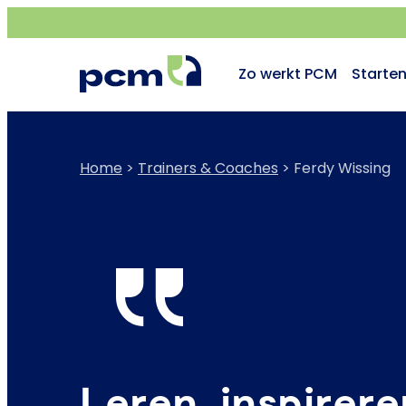
Zo werkt PCM
Starte
Home
>
Trainers & Coaches
>
Ferdy Wissing
Leren, inspirere