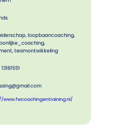
chem
nds
eiderschap, loopbaancoaching,
soonlijke_coaching,
ent, teamontwikkeling
 13181551
ssing@gmail.com
//www.fwcoachingentraining.nl/