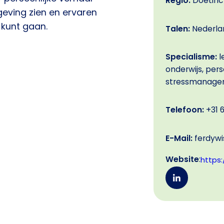
Regio:
Doetin
mgeving zien en ervaren
 kunt gaan.
Talen:
Nederla
Specialisme:
l
onderwijs, per
stressmanagem
Telefoon:
+31 6
E-Mail:
ferdywi
Website
:
https: