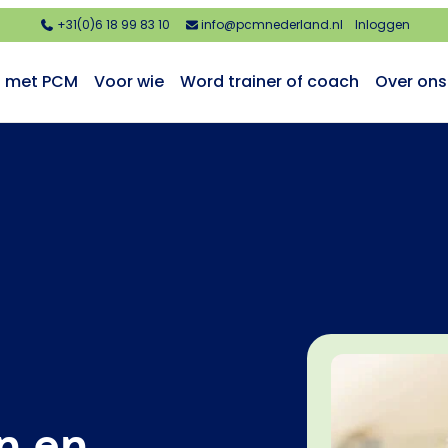
+31(0)6 18 99 83 10
info@pcmnederland.nl
Inloggen
n met PCM
Voor wie
Word trainer of coach
Over ons
n en