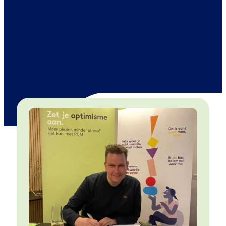
In het dagelijks leven ben ik werkzaam in het
onderwijs als bestuurder. Daarnaast coach ik
onderwijsprofessionals en begeleid ik
(startende) directeuren