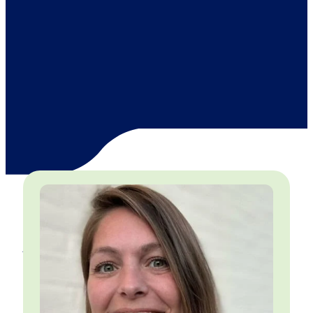
Jezelf beter leren kennen is een cadeautje aan
jezelf. Zelfkennis helpt je om vanuit vertrouwen
keuzes te maken die bij jou passen en om in
verbinding te blijven. Zo creëer je een leven
waar je enthousiast van wordt en maak je