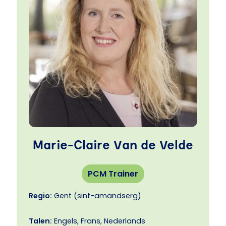
daarna telkens de feedback te lezen dat ze
veel bijgeleerd hebben, dat we echt het
verschil konden maken in het positiever met
elkaar communiceren en dat ze het geleerde
nu ook dagelijks effectief inzetten.
Marie-Claire Van de Velde
PCM Trainer
Regio:
Gent (sint-amandserg)
Talen:
Engels, Frans, Nederlands