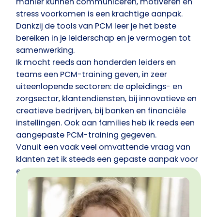
manier kunnen communiceren, motiveren en
stress voorkomen is een krachtige aanpak.
Dankzij de tools van PCM leer je het beste
bereiken in je leiderschap en je vermogen tot
samenwerking.
Ik mocht reeds aan honderden leiders en
teams een PCM-training geven, in zeer
uiteenlopende sectoren: de opleidings- en
zorgsector, klantendiensten, bij innovatieve en
creatieve bedrijven, bij banken en financiële
instellingen. Ook aan families heb ik reeds een
aangepaste PCM-training gegeven.
Vanuit een vaak veel omvattende vraag van
klanten zet ik steeds een gepaste aanpak voor
een korte opleiding of een volledig
opleidingstraject op, in individueel of in
teamverband, met mezelf als actieve
begeleider van dat proces. Het is fijn om