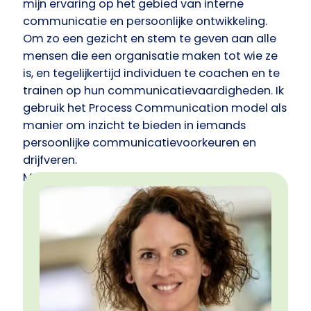
mijn ervaring op het gebied van interne
communicatie en persoonlijke ontwikkeling.
Om zo een gezicht en stem te geven aan alle
mensen die een organisatie maken tot wie ze
is, en tegelijkertijd individuen te coachen en te
trainen op hun communicatievaardigheden. Ik
gebruik het Process Communication model als
manier om inzicht te bieden in iemands
persoonlijke communicatievoorkeuren en
drijfveren.
My background as an English interpreter and
spending many years working at
multinationals have provided me with the right
experience to also train and coach in English.
Spreekt dit je aan? Dan maak ik graag kennis
met je!
C-Sweet Communications: Change consultant
| Connector | Conceptual thinker | Coach &