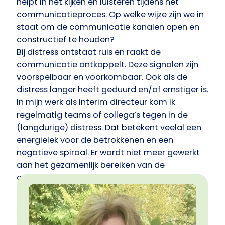
helpt in het kijken en luisteren tijdens het
communicatieproces. Op welke wijze zijn we in
staat om de communicatie kanalen open en
constructief te houden?
Bij distress ontstaat ruis en raakt de
communicatie ontkoppelt. Deze signalen zijn
voorspelbaar en voorkombaar. Ook als de
distress langer heeft geduurd en/of ernstiger is.
In mijn werk als interim directeur kom ik
regelmatig teams of collega’s tegen in de
(langdurige) distress. Dat betekent veelal een
energielek voor de betrokkenen en een
negatieve spiraal. Er wordt niet meer gewerkt
aan het gezamenlijk bereiken van de
organisatiedoelen. PCM helpt de energie weer
terug te brengen in een team én helpt in het
voorkomen van een negavtieve spiraal door
tools te bieden in de professionele, maar zeker