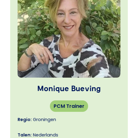
ook de persoonlijke, communicatie!
Benieuwd wat dit voor jou en jouw leiderschap
kan betekenen? Je kunt altijd vrijblijvend
contact opnemen of meedoen met een
(gratis) PCM kennismaking via ‘teams’.
Monique Bueving
PCM Trainer
Regio:
Groningen
Talen:
Nederlands