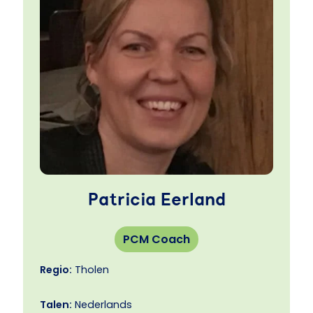
samenwerking met je collega!
Leer jezelf goed kennen en bereik de ouders
van je leerlingen!
Wil je weten hoe jouw communicatieprofiel is?
Neem dan contact op met DAB Kapelle!
Patricia Eerland
PCM Coach
Regio:
Tholen
Talen:
Nederlands