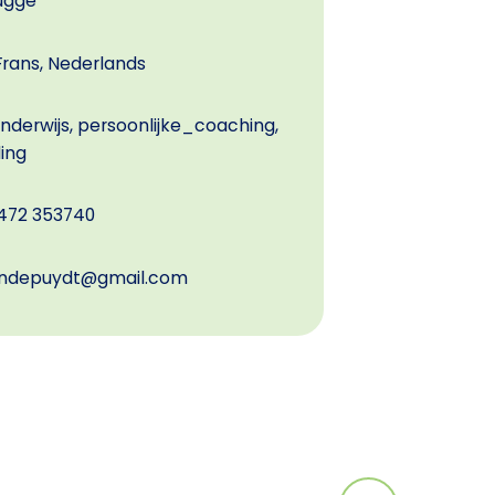
ugge
Frans, Nederlands
nderwijs, persoonlijke_coaching,
ing
472 353740
ndepuydt@gmail.com