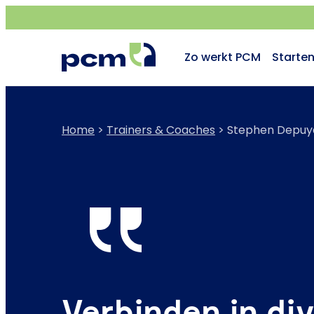
Zo werkt PCM
Starte
Home
>
Trainers & Coaches
>
Stephen Depuy
Verbinden in div