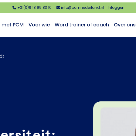
+31(0)6 18 99 83 10
info@pcmnederland.nl
Inloggen
n met PCM
Voor wie
Word trainer of coach
Over ons
dt
ersiteit: