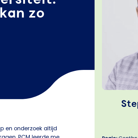
 kan zo
Ste
p en onderzoek altijd
dragen. PCM leerde me