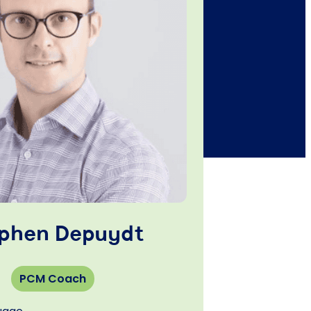
phen Depuydt
PCM Coach