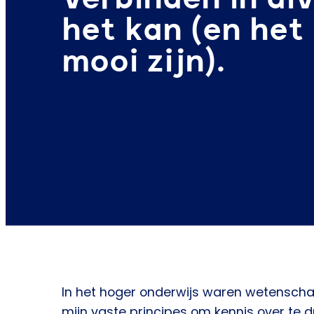
het kan (en het
mooi zijn).
In het hoger onderwijs waren wetenscha
mijn vaste principes om kennis over te 