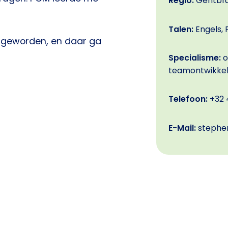
Regio:
Gentbr
Talen:
Engels, 
s geworden, en daar ga
Specialisme:
o
teamontwikkel
Telefoon:
+32 
E-Mail:
stephe