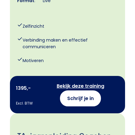
Format
:
Live
Zelfinzicht
Verbinding maken en effectief
communiceren
Motiveren
Bekijk deze training
1395,-
Schrijf je in
Excl. BTW