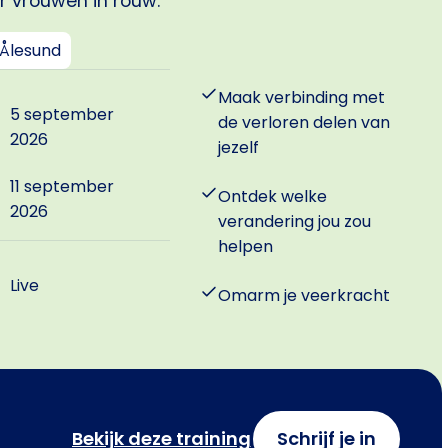
r vrouwen in rouw.
Ålesund
Maak verbinding met
5 september
de verloren delen van
2026
jezelf
11 september
Ontdek welke
2026
verandering jou zou
helpen
Live
Omarm je veerkracht
Bekijk deze training
Schrijf je in