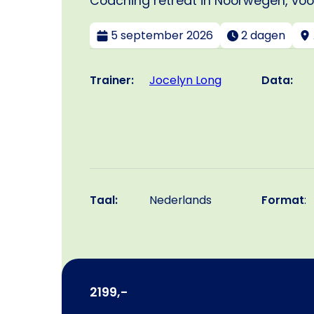
Coaching retreat in Noorwegen, voo
5 september 2026
2 dagen
Trainer:
Data:
Jocelyn Long
Taal:
Nederlands
Format
:
2199,-