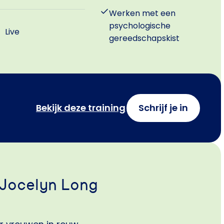
Werken met een
psychologische
Live
gereedschapskist
Bekijk deze training
Schrijf je in
 Jocelyn Long