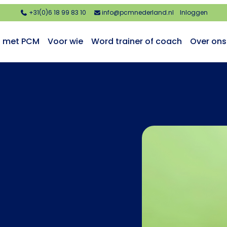
+31(0)6 18 99 83 10
info@pcmnederland.nl
Inloggen
n met PCM
Voor wie
Word trainer of coach
Over ons