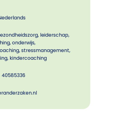
Nederlands
ezondheidszorg, leiderschap,
ng, onderwijs,
coaching, stressmanagement,
ing, kindercoaching
6 40585336
randerzaken.nl