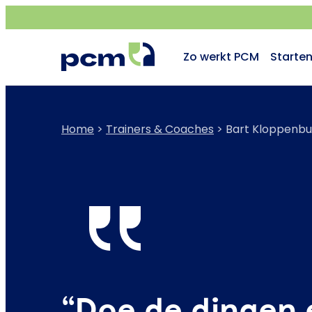
Zo werkt PCM
Starte
Home
>
Trainers & Coaches
>
Bart Kloppenbu
“Doe de dingen 