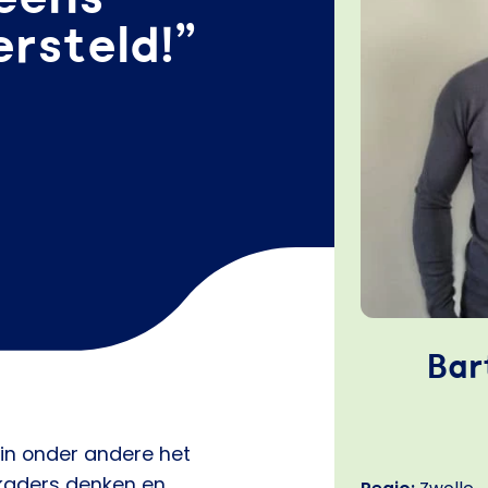
rsteld!”
Bar
 in onder andere het
 kaders denken en