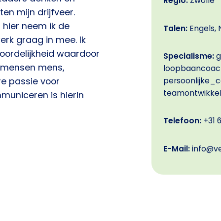
Regio:
Zwolle
n mijn drijfveer.
, hier neem ik de
Talen:
Engels, 
rk graag in mee. Ik
oordelijkheid waardoor
Specialisme:
g
n mensen mens,
loopbaancoachi
persoonlijke_
e passie voor
teamontwikkel
mmuniceren is hierin
Telefoon:
+31 
E-Mail:
info@ve