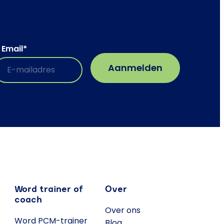
Email
*
Word trainer of
Over
coach
Over ons
Word PCM-trainer
Blog