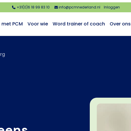
+31(0)6 18 99 83 10
info@pcmnederland.nl
Inloggen
n met PCM
Voor wie
Word trainer of coach
Over ons
rg
eens