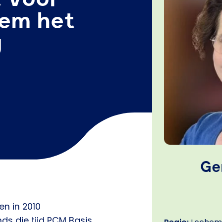
oem het
g
Ge
ben in 2010
nds die tijd PCM Basis