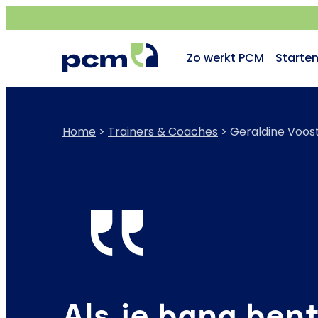
Zo werkt PCM
Starte
Home
>
Trainers & Coaches
>
Geraldine Voos
Als je bang ben