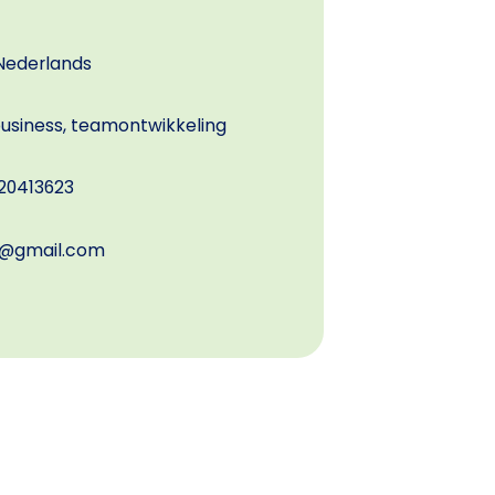
Nederlands
usiness, teamontwikkeling
20413623
t@gmail.com