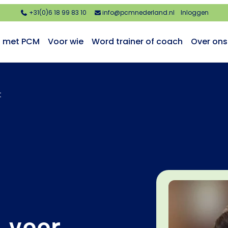
+31(0)6 18 99 83 10
info@pcmnederland.nl
Inloggen
n met PCM
Voor wie
Word trainer of coach
Over ons
t
t voor