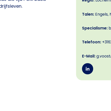
Regio:
Lochem
ijfsleven.
Talen:
Engels, 
Specialisme:
b
Telefoon:
+316
E-Mail:
g.voos