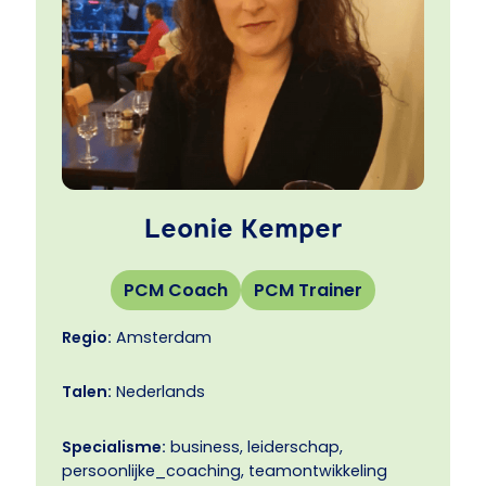
‘zieltjes’ die het nut van PCM ook echt willen
ervaren!
Leonie Kemper
PCM Coach
PCM Trainer
Regio:
Amsterdam
Talen:
Nederlands
Specialisme:
business, leiderschap,
persoonlijke_coaching, teamontwikkeling