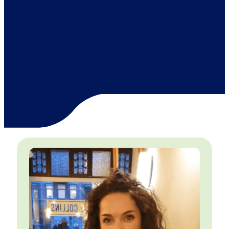
Hi! Ik ben Leonie, coach en trainer en
gepassioneerde People & Culture Lead bij ABN
AMRO. Daar motiveer en enthousiasmeer ik
mijn team met alle rijkheid die PCM te bieden
heeft. En uiteraard sta ik open voor alle andere