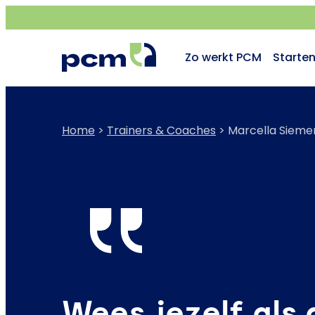
Zo werkt PCM
Starte
Home
>
Trainers & Coaches
>
Marcella Sieme
Wees jezelf als