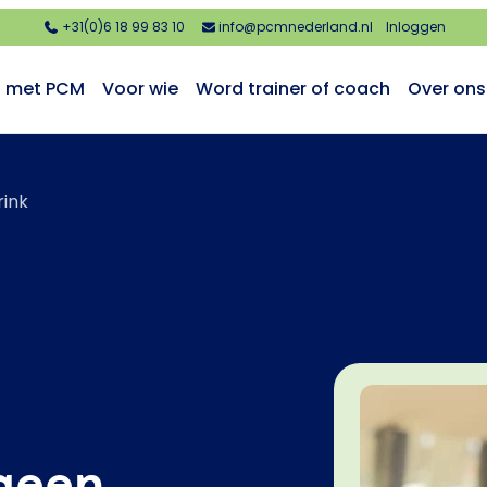
+31(0)6 18 99 83 10
info@pcmnederland.nl
Inloggen
n met PCM
Voor wie
Word trainer of coach
Over ons
rink
 geen