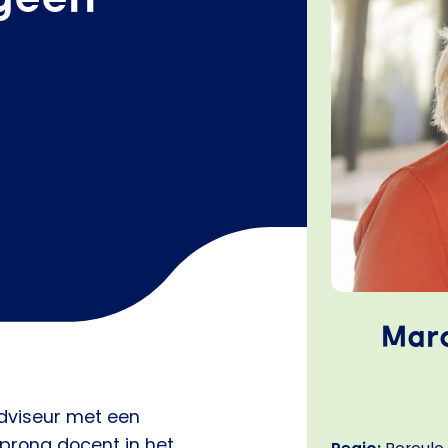
Marc
adviseur met een
prong docent in het