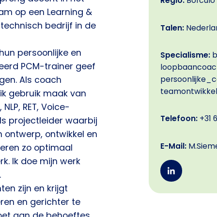
Regio:
Borculo
am op een Learning &
technisch bedrijf in de
Talen:
Nederla
 hun persoonlijke en
Specialisme:
b
iceerd PCM-trainer geef
loopbaancoachi
persoonlijke_
gen. Als coach
teamontwikkel
 ik gebruik maak van
 NLP, RET, Voice-
Telefoon:
+31 6
s projectleider waarbij
 ontwerp, ontwikkel en
E-Mail:
M.Siem
 leren zo optimaal
rk. Ik doe mijn werk
.
n zijn en krijgt
en en gerichter te
oet aan de behoeftes