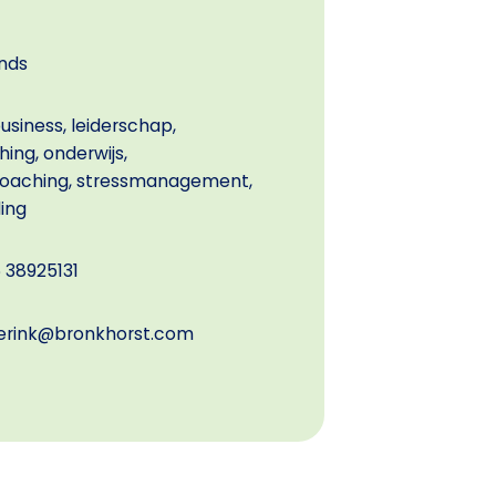
nds
usiness, leiderschap,
ng, onderwijs,
coaching, stressmanagement,
ing
 38925131
erink@bronkhorst.com