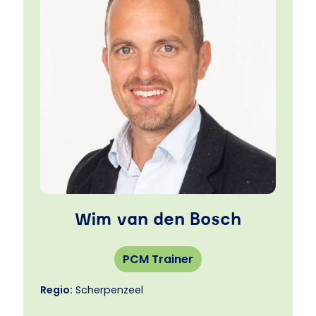
en/of conflicthantering. Dit zijn precies de
thema’s waar PCM inzicht en handvatten voor
biedt.
Centrale woorden tijdens mijn coachingsessies
en trainingen zijn: veiligheid, inspiratie, humor
en praktische toepassing.
Wim van den Bosch
PCM Trainer
Regio:
Scherpenzeel