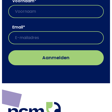
Voornaam
*
Email
*