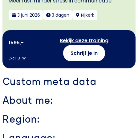
Meer rust, minder stress in communicatie
3 juni 2026
3 dagen
Nijkerk
Bekijk deze training
1595,-
Schrijf je in
Excl. BTW
Custom meta data
About me:
Region: