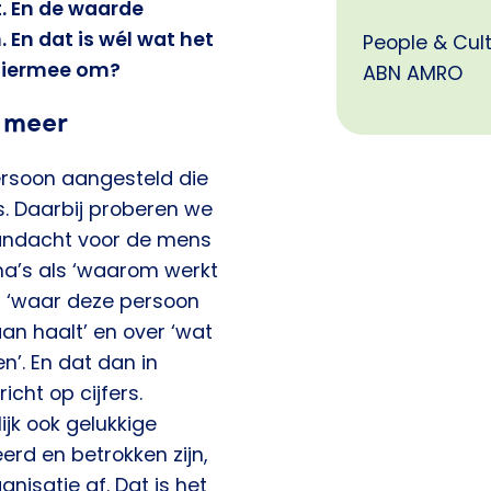
. En de waarde
. En dat is wél wat het
People & Cult
hiermee om?
ABN AMRO
 meer
ersoon aangesteld die
s. Daarbij proberen we
aandacht voor de mens
ema’s als ‘waarom werkt
er ‘waar deze persoon
an haalt’ en over ‘wat
n’. En dat dan in
cht op cijfers.
jk ook gelukkige
erd en betrokken zijn,
nisatie af. Dat is het