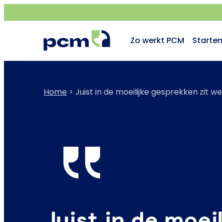
Zo werkt PCM
Starte
Home
>
Juist in de moeilijke gesprekken zit w
Juist in de moei