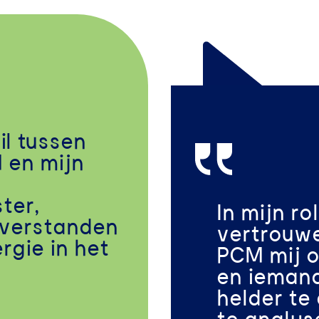
il tussen
 en mijn
ter,
In mijn rol
sverstanden
vertrouw
rgie in het
PCM mij 
en iemand
helder te