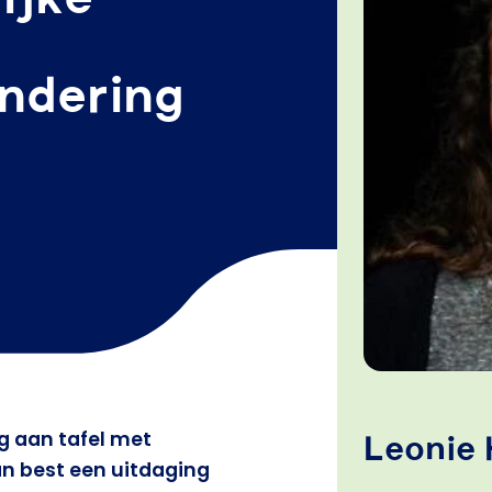
andering
ig aan tafel met
Leonie
an best een uitdaging