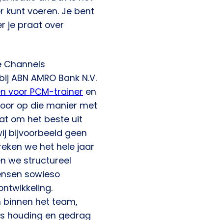
 kunt voeren. Je bent
 je praat over
ne Channels
bij ABN AMRO Bank N.V.
n voor PCM-trainer
en
 “Door op die manier met
aat om het beste uit
j bijvoorbeeld geen
eken we het hele jaar
n we structureel
ensen sowieso
ntwikkeling.
n binnen het team,
ls houding en gedrag