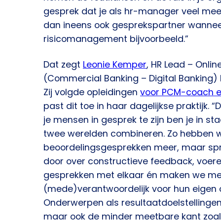
gesprek dat je als hr-manager veel meer
dan ineens ook gesprekspartner wanneer
risicomanagement bijvoorbeeld.”
Dat zegt
Leonie Kemper
, HR Lead – Onli
(Commercial Banking – Digital Banking) 
Zij volgde opleidingen
voor PCM-coach e
past dit toe in haar dagelijkse praktijk.
je mensen in gesprek te zijn ben je in st
twee werelden combineren. Zo hebben wi
beoordelingsgesprekken meer, maar spr
door over constructieve feedback, voere
gesprekken met elkaar én maken we m
(mede)verantwoordelijk voor hun eigen o
Onderwerpen als resultaatdoelstellinge
maar ook de minder meetbare kant zoa