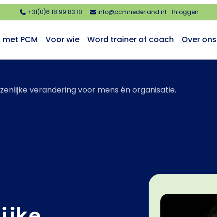
+31(0)6 18 99 83 10
info@pcmnederland.nl
Inloggen
n met PCM
Voor wie
Word trainer of coach
Over ons
ezenlijke verandering voor mens én organisatie.
lijke