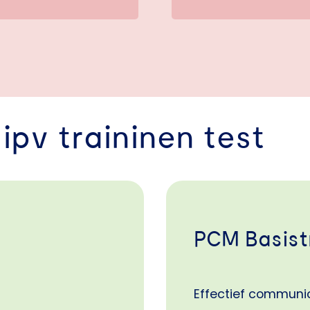
 je kennis en
Deze training is ee
gtraining precies
het verdiepen en u
motiveren en confl
ipv traininen test
PCM Basist
Effectief communi