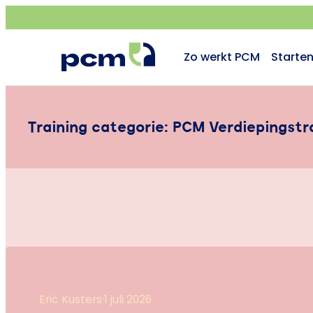
Zo werkt PCM
Starte
Training categorie:
PCM Verdiepingstr
Eric Kusters
·
1 juli 2026