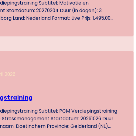
iepingstraining Subtitel: Motivatie en
 Startdatum: 20270204 Duur (in dagen): 3
rg Land: Nederland Format: Live Prijs: 1,495.00
aining ben je in staat om PCM in elke situatie te
 ervaren hoe je communiceert. Je hebt geleerd
tiveren. Je hebt een inkijkje gekregen hoe…
il 2026
gstraining
iepingstraining Subtitel: PCM Verdiepingstraining
 & Stressmanagement Startdatum: 20261026 Duur
tsnaam: Doetinchem Provincie: Gelderland (NL)
: Nederlands Format: Live Prijs: 925.00 Inhoud: