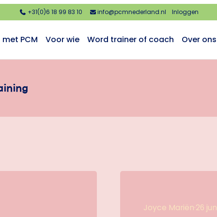
+31(0)6 18 99 83 10
info@pcmnederland.nl
Inloggen
n met PCM
Voor wie
Word trainer of coach
Over ons
aining
Joyce Mariën
·
26 jun