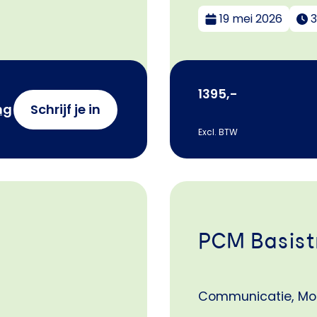
19 mei 2026
3
1395,-
ng
Schrijf je in
Excl. BTW
PCM Basist
Communicatie, Mo