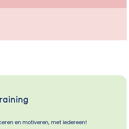
n vervolg op de PCM Basistraining en richt zich op
itbreiden van je communicatieve vaardigheden,
icthantering. We staan…
raining
ceren en motiveren, met iedereen!