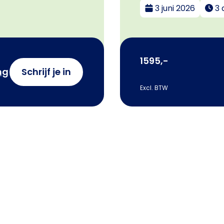
3 juni 2026
3 
1595,-
ng
Schrijf je in
Excl. BTW