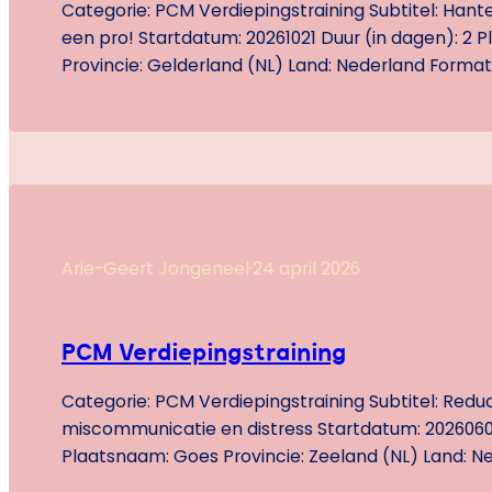
Categorie: PCM Verdiepingstraining Subtitel: Hantee
een pro! Startdatum: 20261021 Duur (in dagen): 2 P
Provincie: Gelderland (NL) Land: Nederland Format: L
Inhoud: Ontsluit de volledige kracht van PCM Je 
Basistraining gedaan, en wil je kennis en vaardigh
verdiepen. Dan is deze vervolgtraining precies wat
Arie-Geert Jongeneel
·
24 april 2026
PCM Verdiepingstraining
Categorie: PCM Verdiepingstraining Subtitel: Redu
miscommunicatie en distress Startdatum: 20260601
Plaatsnaam: Goes Provincie: Zeeland (NL) Land: N
Live Prijs: 1,050.00 Inhoud: Leer hoe elk gesprek e