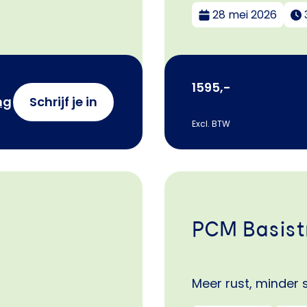
28 mei 2026
1595,-
ng
Schrijf je in
Excl. BTW
PCM Basist
Meer rust, minder 