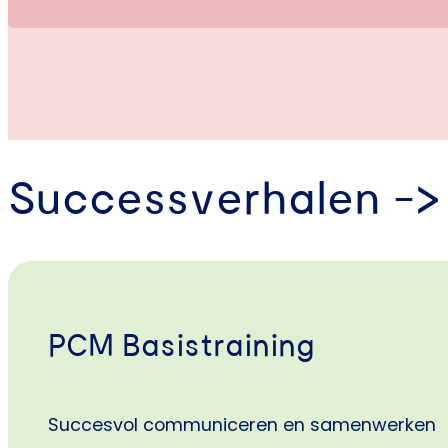
wordt Je hebt de PCM Basistraining gedaan, en wil
vaardigheden verder verdiepen. Dan is deze vervol
wat je nodig hebt.…
Successverhalen -> 
PCM Basistraining
Succesvol communiceren en samenwerken