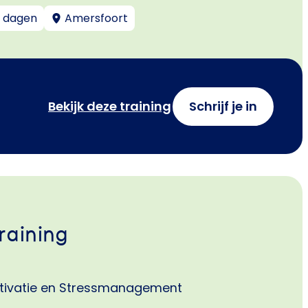
 dagen
Amersfoort
Bekijk deze training
Schrijf je in
raining
tivatie en Stressmanagement