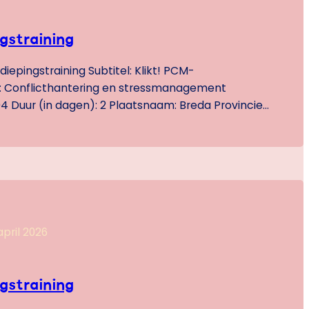
gstraining
iepingstraining Subtitel: Klikt! PCM-
g: Conflicthantering en stressmanagement
4 Duur (in dagen): 2 Plaatsnaam: Breda Provincie:
Land: Nederland Format: Live Prijs: 825.00 Inhoud:
ige kracht van PCM Je weet inmiddels hoe
 te begrijpen wat jou motiveert en hoe jij
e eerste PCM-training heb…
april 2026
gstraining