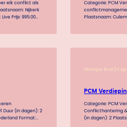
r elk conflict als
Categorie: PCM Verd
laatsnaam: Nijkerk
conflictmanagement
ive Prijs: 995.00
Plaatsnaam: Culembo
hebt de PCM
Inhoud: Met deze tr
eden verder
gebruiken. Je hebt
 je nodig hebt.…
welke dingen jou mo
Monique Bruil
·
24 apr
PCM Verdiepin
ceren
Categorie: PCM Verd
 Duur (in dagen): 2
Conflicthantering
ederland Format:
(in dagen): 2 Plaa
en goed gesprek
Land: Nederland Taal