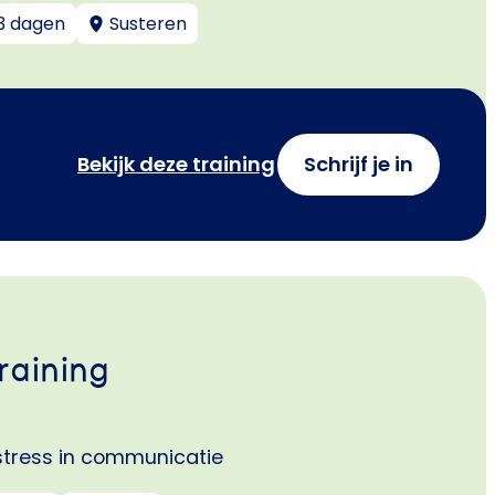
3 dagen
Susteren
Bekijk deze training
Schrijf je in
raining
stress in communicatie