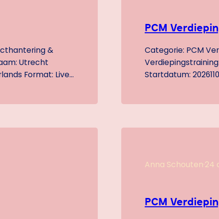
PCM Verdiepin
icthantering &
Categorie: PCM Verd
aam: Utrecht
Verdiepingstrainin
rlands Format: Live
Startdatum: 2026110
cht Centrum vlakbij
Noord-Brabant (NL) 
imaal 4 én
Ontsluit de volled
herregistratie
waardevol het is om
oolleidersregister)
communiceert. In j
Anna Schouten
·
24 
PCM Verdiepin