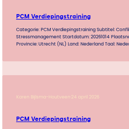
PCM Verdiepingstraining
Categorie: PCM Verdiepingstraining Subtitel: Confl
Stressmanagement Startdatum: 20261014 Plaatsn
Provincie: Utrecht (NL) Land: Nederland Taal: Nede
Prijs: 1,100.00 Inhoud: Praktische info Locatie: Utre
Centraal Station, exacte locatie volgt. Groep: Min
maximaal 8 deelnemers. De prijs is excl. BTW. Voor 
schoolleiders: + €275,- excl. BTW (25 punten in sch
Je moet…
Karen Bijlsma-Houtveen
·
24 april 2026
PCM Verdiepingstraining