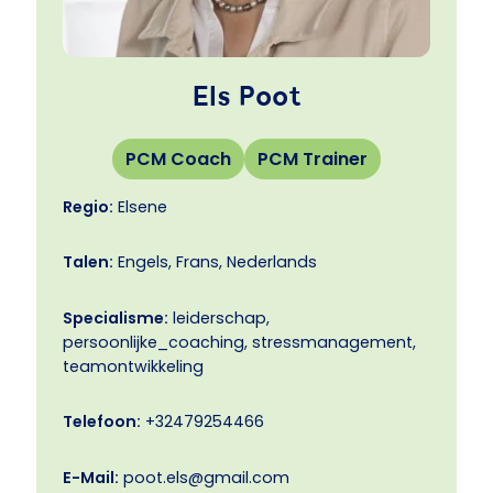
Els Poot
PCM Coach
PCM Trainer
Regio:
Elsene
Talen:
Engels, Frans, Nederlands
Specialisme:
leiderschap,
persoonlijke_coaching, stressmanagement,
teamontwikkeling
Telefoon:
+32479254466
E-Mail:
poot.els@gmail.com