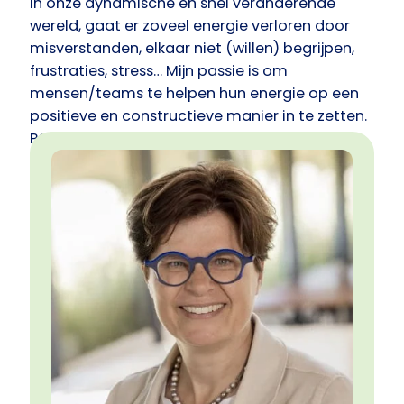
In onze dynamische en snel veranderende
wereld, gaat er zoveel energie verloren door
misverstanden, elkaar niet (willen) begrijpen,
frustraties, stress… Mijn passie is om
mensen/teams te helpen hun energie op een
positieve en constructieve manier in te zetten.
PCM is daarbij voor mij een praktische en
onmisbare tool. Zelfkennis, effectieve
communicatie en samen werken vormen de
basis voor een optimaal resultaat. PCM biedt
voor elk van deze aspecten handvaten die
écht werken.
Wil je meer weten over dit krachtige
instrument, neem dan gerust contact met me
op.