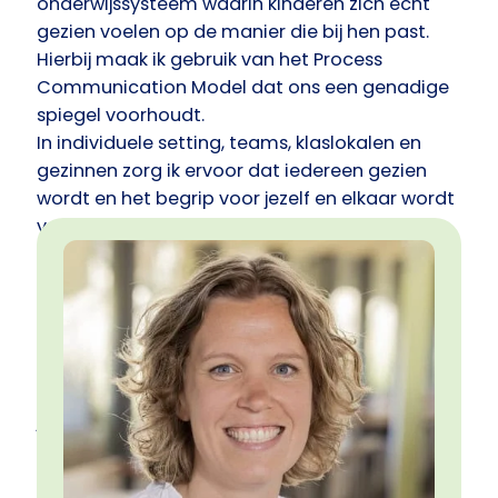
onderwijssysteem waarin kinderen zich echt
gezien voelen op de manier die bij hen past.
Hierbij maak ik gebruik van het Process
Communication Model dat ons een genadige
spiegel voorhoudt.
In individuele setting, teams, klaslokalen en
gezinnen zorg ik ervoor dat iedereen gezien
wordt en het begrip voor jezelf en elkaar wordt
vergroot. In alle contacten zul je mij
ontmoeten als een betrokken, humoristische
trainer en coach met focus op het onderling
begrip, rust, het zien van kinderen en het
ondersteunen van (pleeg)gezinnen.
Mijn passies zijn rust, verbinding en het samen
zoeken naar tools om deze verbinding met
jezelf en de ander te creëren. Ik zie uit naar een
vindtocht met jou!