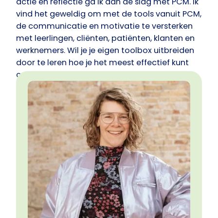
actie en reflectie ga ik aan de slag met PCM. Ik
vind het geweldig om met de tools vanuit PCM,
de communicatie en motivatie te versterken
met leerlingen, cliënten, patiënten, klanten en
werknemers. Wil je je eigen toolbox uitbreiden
door te leren hoe je het meest effectief kunt
communiceren, wat er nodig is om in
verbinding te blijven en hoe je je eigen stress
kunt managen. Hoe fijn is het dat je je
communicatie af kunt stemmen op de ander.
En dat je de 3 graden van distress gedrag leert
herkennen . En wil je actie en lol tijdens dit
leerproces. Laat het me weten, ik kijk er naar uit
om met jou en/of je team aan de slag te
gaan. I am ready!