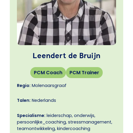
betere contacten!
Leendert de Bruijn
PCM Coach
PCM Trainer
Regio:
Molenaarsgraaf
Talen:
Nederlands
Specialisme:
leiderschap, onderwijs,
persoonlijke_coaching, stressmanagement,
teamontwikkeling, kindercoaching