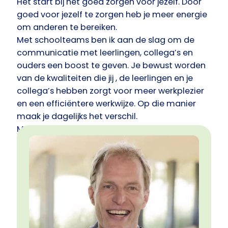
Het start bij het goed zorgen voor jezelf. Door
goed voor jezelf te zorgen heb je meer energie
om anderen te bereiken.
Met schoolteams ben ik aan de slag om de
communicatie met leerlingen, collega’s en
ouders een boost te geven. Je bewust worden
van de kwaliteiten die jij , de leerlingen en je
collega’s hebben zorgt voor meer werkplezier
en een efficiëntere werkwijze. Op die manier
maak je dagelijks het verschil.
Met individuele leerkrachten of
leidinggevenden gaan we d.m.v. persoonlijke
coaching in beeld brengen waar je energie van
krijgt, wat zorgt voor stress, hoe je
communiceert, door welke bril je naar de
wereld kijkt etc. Kortom: diepgaand zelfinzicht
met concrete handvatten om mee aan de
slag te gaan. Meer plezier , minder stress en