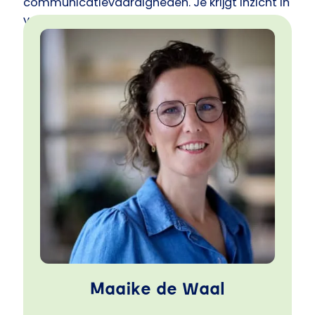
communicatievaardigheden. Je krijgt inzicht in
verschillende communicatiestijlen en herkent
hoe je kunt bouwen aan sterke relaties. Dan
kom je toe aan de ander en kom je tot echte
verbinding met jouw leerling, die ouder of die
collega. Inzetbaar op alle lagen van het
onderwijs; stichting, school, team, leerkracht,
klas en leerling.
Nieuwsgierig geworden hoe dat in de praktijk
werkt? Neem contact met mij op!
Maaike de Waal