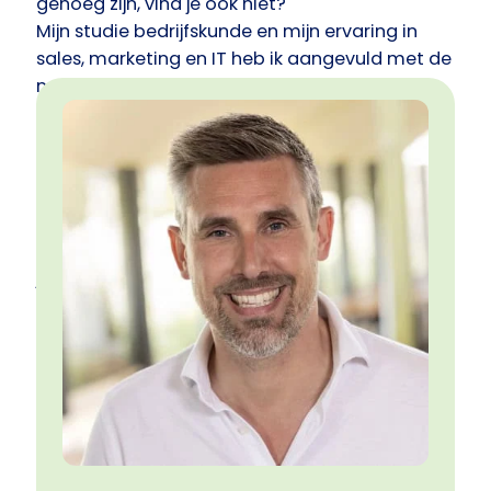
genoeg zijn, vind je ook niet?
Mijn studie bedrijfskunde en mijn ervaring in
sales, marketing en IT heb ik aangevuld met de
nodige verdieping op het gebied van
verandermanagement en psychologie. Zo help
ik individuen en teams om meer uit zichzelf te
halen. Beeld je eens in: een wereld zonder
stress, lol in je werk :-), fijn samenwerken en
(uiteraard!) ook de targets halen.
Benieuwd wat ik voor je kan betekenen of ben
je gewoon nieuwsgierig waarom ik graag
dingen verbeter? Neem contact met me op!