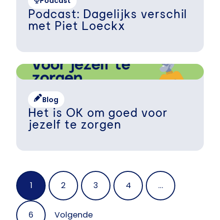
Podcast
Podcast: Dagelijks verschil
met Piet Loeckx
Blog
Het is OK om goed voor
jezelf te zorgen
Posts
1
2
3
4
…
navigation
6
Volgende