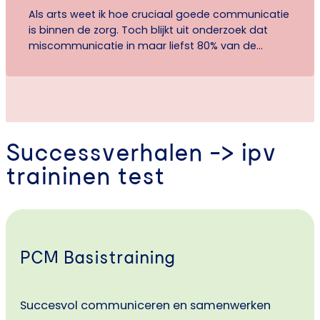
Als arts weet ik hoe cruciaal goede communicatie
is binnen de zorg. Toch blijkt uit onderzoek dat
miscommunicatie in maar liefst 80% van de
gevallen een belangrijke oorzaak is van burn-out
of reden om uit het vak te stappen. Ondanks dit
besef blijft het aanbod aan scholing op dit gebied
opvallend schaars. In mijn zoektocht…
Successverhalen -> ipv
traininen test
PCM Basistraining
Succesvol communiceren en samenwerken