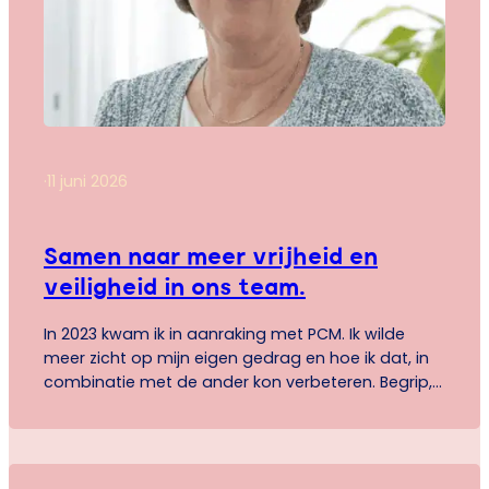
·
11 juni 2026
Samen naar meer vrijheid en
veiligheid in ons team.
In 2023 kwam ik in aanraking met PCM. Ik wilde
meer zicht op mijn eigen gedrag en hoe ik dat, in
combinatie met de ander kon verbeteren. Begrip,
verbinding en vertrouwen stonden voor mij
centraal. Al vanaf het begin was ik enthousiast:
PCM laat zien hoe jij naar de wereld kijkt, en hoe
dat anders…