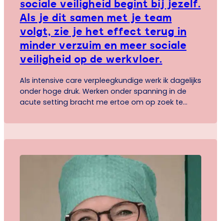
sociale veiligheid begint bij jezelf.
Als je dit samen met je team
volgt, zie je het effect terug in
minder verzuim en meer sociale
veiligheid op de werkvloer.
Als intensive care verpleegkundige werk ik dagelijks
onder hoge druk. Werken onder spanning in de
acute setting bracht me ertoe om op zoek te
gaan naar meer zelfinzicht. Ik wilde beter begrijpen
hoe ik functioneer, zodat ik bewuster kon reageren
en sterker kon samenwerken met collega’s. PCM
gaf mij dat inzicht. Ik leerde hoe mijn…