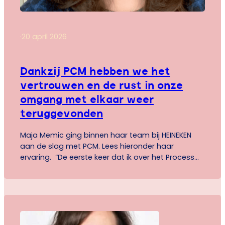
·
20 april 2026
Dankzij PCM hebben we het
vertrouwen en de rust in onze
omgang met elkaar weer
teruggevonden
Maja Memic ging binnen haar team bij HEINEKEN
aan de slag met PCM. Lees hieronder haar
ervaring. “De eerste keer dat ik over het Process
Communication Model® hoorde, was via mijn
werk,” vertelt Maja. “Samen met een aantal andere
collega’s heb ik een PCM-training gevolgd. Als
voormalig communicatiestudent ben ik sowieso
altijd heel geïnteresseerd geweest…