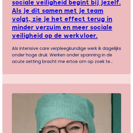
sociale veiligheid begint bij jezelf.
Als je dit samen met je team
volgt, zie je het effect terug in
minder verzuim en meer sociale
veiligheid op de werkvloer.
Als intensive care verpleegkundige werk ik dagelijks
onder hoge druk. Werken onder spanning in de
acute setting bracht me ertoe om op zoek te
gaan naar meer zelfinzicht. Ik wilde beter begrijpen
hoe ik functioneer, zodat ik bewuster kon reageren
en sterker kon samenwerken met collega’s. PCM
gaf mij dat inzicht. Ik leerde hoe mijn…