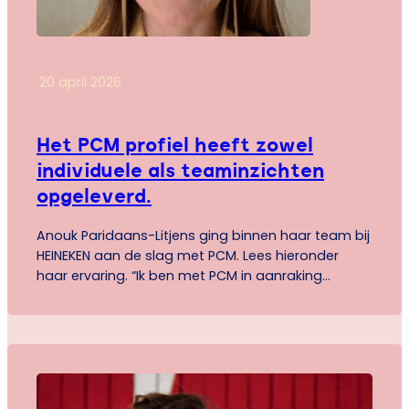
·
20 april 2026
Het PCM profiel heeft zowel
individuele als teaminzichten
opgeleverd.
Anouk Paridaans-Litjens ging binnen haar team bij
HEINEKEN aan de slag met PCM. Lees hieronder
haar ervaring. “Ik ben met PCM in aanraking
gekomen binnen HEINEKEN. Na mijn eigen profiel te
hebben besproken heb ik besloten het traject ook
met mijn team te doorlopen. Het PCM profiel heeft
veel inzichten opgeleverd voor iedereen
persoonlijk maar…