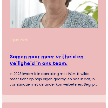
·
11 juni 2026
Samen naar meer vrijheid en
veiligheid in ons team.
In 2023 kwam ik in aanraking met PCM. Ik wilde
meer zicht op mijn eigen gedrag en hoe ik dat, in
combinatie met de ander kon verbeteren. Begrip,
verbinding en vertrouwen stonden voor mij
centraal. Al vanaf het begin was ik enthousiast:
PCM laat zien hoe jij naar de wereld kijkt, en hoe
dat anders…