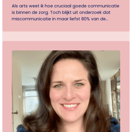
Als arts weet ik hoe cruciaal goede communicatie
is binnen de zorg. Toch blijkt uit onderzoek dat
miscommunicatie in maar liefst 80% van de
gevallen een belangrijke oorzaak is van burn-out
of reden om uit het vak te stappen. Ondanks dit
besef blijft het aanbod aan scholing op dit gebied
opvallend schaars. In mijn zoektocht…