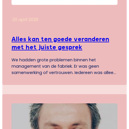
·
20 april 2026
Alles kan ten goede veranderen
met het juiste gesprek
We hadden grote problemen binnen het
management van de fabriek. Er was geen
samenwerking of vertrouwen. Iedereen was alleen
bezig met zijn eigen problemen. Nadat een nieuwe
plantmanager met PCM-ervaring was
binnengekomen, hebben we als team de PCM-
training gedaan. Binnen een week was de sfeer
anders. We begonnen zeer constructief samen te
werken. We begrepen…